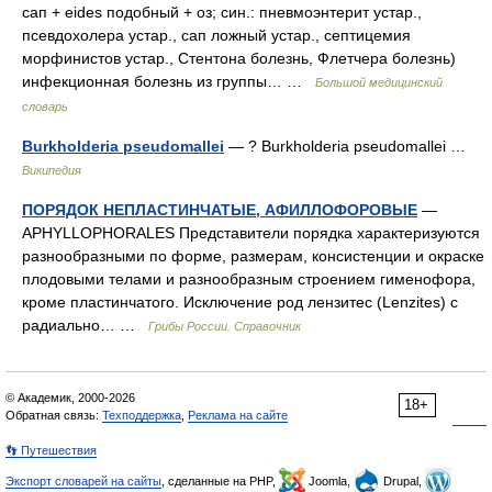
сап + eides подобный + оз; син.: пневмоэнтерит устар.,
псевдохолера устар., сап ложный устар., септицемия
морфинистов устар., Стентона болезнь, Флетчера болезнь)
инфекционная болезнь из группы… …
Большой медицинский
словарь
Burkholderia pseudomallei
— ? Burkholderia pseudomallei …
Википедия
ПОРЯДОК НЕПЛАСТИНЧАТЫЕ, АФИЛЛОФОРОВЫЕ
—
APHYLLOPHORALES Представители порядка характеризуются
разнообразными по форме, размерам, консистенции и окраске
плодовыми телами и разнообразным строением гименофора,
кроме пластинчатого. Исключение род лензитес (Lenzites) с
радиально… …
Грибы России. Справочник
© Академик, 2000-2026
18+
Обратная связь:
Техподдержка
,
Реклама на сайте
👣 Путешествия
Экспорт словарей на сайты
, сделанные на PHP,
Joomla,
Drupal,