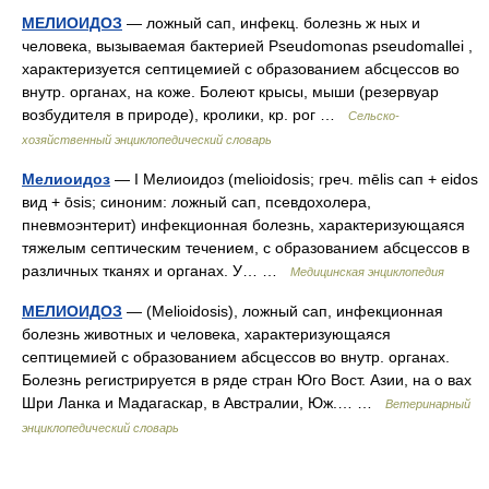
МЕЛИОИДОЗ
— ложный сап, инфекц. болезнь ж ных и
человека, вызываемая бактерией Pseudomonas pseudomallei ,
характеризуется септицемией с образованием абсцессов во
внутр. органах, на коже. Болеют крысы, мыши (резервуар
возбудителя в природе), кролики, кр. рог …
Сельско-
хозяйственный энциклопедический словарь
Мелиоидоз
— I Мелиоидоз (melioidosis; греч. mēlis сап + eidos
вид + ōsis; синоним: ложный сап, псевдохолера,
пневмоэнтерит) инфекционная болезнь, характеризующаяся
тяжелым септическим течением, с образованием абсцессов в
различных тканях и органах. У… …
Медицинская энциклопедия
МЕЛИОИДОЗ
— (Melioidosis), ложный сап, инфекционная
болезнь животных и человека, характеризующаяся
септицемией с образованием абсцессов во внутр. органах.
Болезнь регистрируется в ряде стран Юго Вост. Азии, на о вах
Шри Ланка и Мадагаскар, в Австралии, Юж.… …
Ветеринарный
энциклопедический словарь